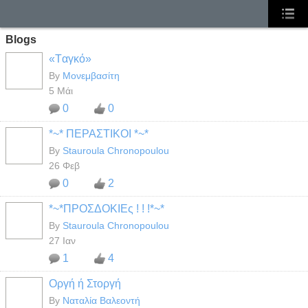
Blogs
«Tαγκό»
By
Μονεμβασίτη
5 Μάι
0
0
*~* ΠΕΡΑΣΤΙΚΟΙ *~*
By
Stauroula Chronopoulou
26 Φεβ
0
2
*~*ΠΡΟΣΔΟΚΙΕς ! ! !*~*
By
Stauroula Chronopoulou
27 Ιαν
1
4
Οργή ή Στοργή
By
Ναταλία Βαλεοντή