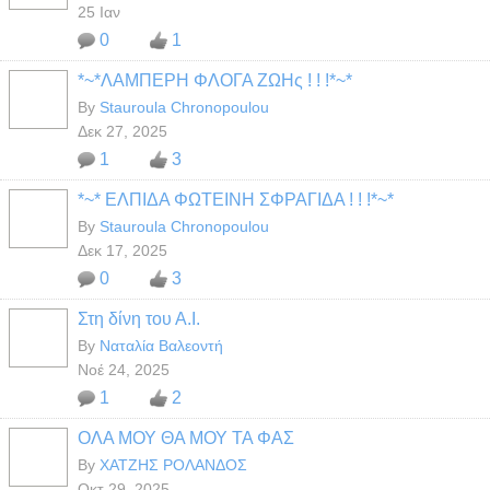
25 Ιαν
0
1
*~*ΛΑΜΠΕΡΗ ΦΛΟΓΑ ΖΩΗς ! ! !*~*
By
Stauroula Chronopoulou
Δεκ 27, 2025
1
3
*~* ΕΛΠΙΔΑ ΦΩΤΕΙΝΗ ΣΦΡΑΓΙΔΑ ! ! !*~*
By
Stauroula Chronopoulou
Δεκ 17, 2025
0
3
Στη δίνη του Α.Ι.
By
Ναταλία Βαλεοντή
Νοέ 24, 2025
1
2
ΟΛΑ ΜΟΥ ΘΑ ΜΟΥ ΤΑ ΦΑΣ
By
ΧΑΤΖΗΣ ΡΟΛΑΝΔΟΣ
Οκτ 29, 2025