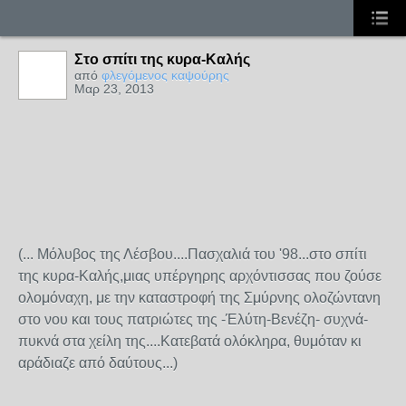
Στο σπίτι της κυρα-Καλής
από
φλεγόμενος καψούρης
Μαρ 23, 2013
(... Μόλυβος της Λέσβου....Πασχαλιά του '98...στο σπίτι
της κυρα-Καλής,μιας υπέργηρης αρχόντισσας που ζούσε
ολομόναχη, με την καταστροφή της Σμύρνης ολοζώντανη
στο νου και τους πατριώτες της -Έλύτη-Βενέζη- συχνά-
πυκνά στα χείλη της....Κατεβατά ολόκληρα, θυμόταν κι
αράδιαζε από δαύτους...)