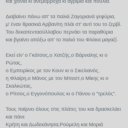
και χιόνια κι ανεμόβροχα κι αγρίμια και πουλιά.
Διαβαίνει πάνω απ' τα παλιά Ζαγοριανά γεφύρια,
μ' έναν θρασκιά Αρβανίτη πλάι στ' αυτί του το ζερβί.
Του δεκαπεντασύλλαβου περνάει τα παραθύρια
και βγαίνει απόξω απ' το παλιό του Φλόκα μαγαζί.
Εκεί είν' ο Γκάτσος,ο Χατζής,ο Βάρναλης κι ο
Ρώτας,
ο Εμπειρίκος με τον Κουν κι ο Σικελιανός,
η Φλαίρη,ο Μάνος με τον Μποστ,ο Μίκης κι ο
Σκαλκώτας,
ο Ρίτσος,ο Εγγονόπουλος κι ο Πάνου ο "τρελός".
Τους παίρνει όλους στις πλάτες του και δρασκελάει
και πάνε
Κρήτη και Δωδεκάνησα,Ρούμελη και Μοριά