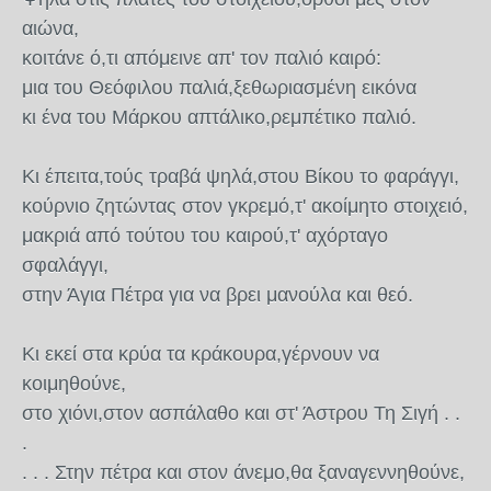
αιώνα,
κοιτάνε ό,τι απόμεινε απ' τον παλιό καιρό:
μια του Θεόφιλου παλιά,ξεθωριασμένη εικόνα
κι ένα του Μάρκου απτάλικο,ρεμπέτικο παλιό.
Κι έπειτα,τούς τραβά ψηλά,στου Βίκου το φαράγγι,
κούρνιο ζητώντας στον γκρεμό,τ' ακοίμητο στοιχειό,
μακριά από τούτου του καιρού,τ' αχόρταγο
σφαλάγγι,
στην Άγια Πέτρα για να βρει μανούλα και θεό.
Κι εκεί στα κρύα τα κράκουρα,γέρνουν να
κοιμηθούνε,
στο χιόνι,στον ασπάλαθο και στ' Άστρου Τη Σιγή . .
.
. . . Στην πέτρα και στον άνεμο,θα ξαναγεννηθούνε,