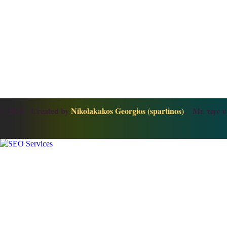
© 2026 Created by
Nikolakakos Georgios (spartinos)
. Με την υ