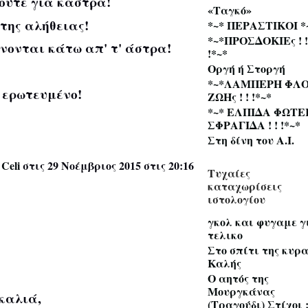
 ούτε για κάστρα!
«Tαγκό»
 της αλήθειας!
*~* ΠΕΡΑΣΤΙΚΟΙ *
*~*ΠΡΟΣΔΟΚΙΕς ! !
ίνονται κάτω απ' τ' άστρα!
!*~*
Οργή ή Στοργή
*~*ΛΑΜΠΕΡΗ ΦΛ
α ερωτευμένο!
ΖΩΗς ! ! !*~*
*~* ΕΛΠΙΔΑ ΦΩΤΕ
ΣΦΡΑΓΙΔΑ ! ! !*~*
Στη δίνη του Α.Ι.
Celi
στις 29 Νοέμβριος 2015 στις 20:16
Τυχαίες
καταχωρίσεις
ιστολογίου
γκολ και φυγαμε γ
τελικο
Στο σπίτι της κυρα
Καλής
Ο αητός της
Μουργκάνας
καλιά,
(Tραγούδι) Στίχοι 