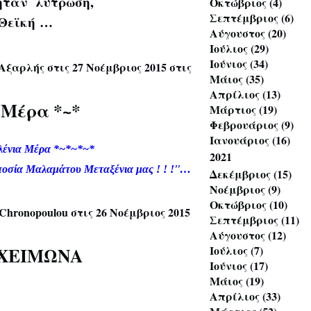
ήταν λύτρωση,
Οκτώβριος
(4)
Σεπτέμβριος
(6)
Θεϊκή …
Αύγουστος
(20)
Ιούλιος
(29)
Ιούνιος
(34)
 Αξαρλής
στις 27 Νοέμβριος 2015 στις
Μάιος
(35)
Απρίλιος
(13)
 Μέρα *~*
Μάρτιος
(19)
Φεβρουάριος
(9)
Ιανουάριος
(16)
λένια Μέρα *~*~*~*
2021
ποσία Μαλαμάτου Μεταξένια μας ! ! !''…
Δεκέμβριος
(15)
Νοέμβριος
(9)
Οκτώβριος
(10)
 Chronopoulou
στις 26 Νοέμβριος 2015
Σεπτέμβριος
(11)
Αύγουστος
(12)
Ιούλιος
(7)
 ΧΕΙΜΩΝΑ
Ιούνιος
(17)
Μάιος
(19)
Απρίλιος
(33)