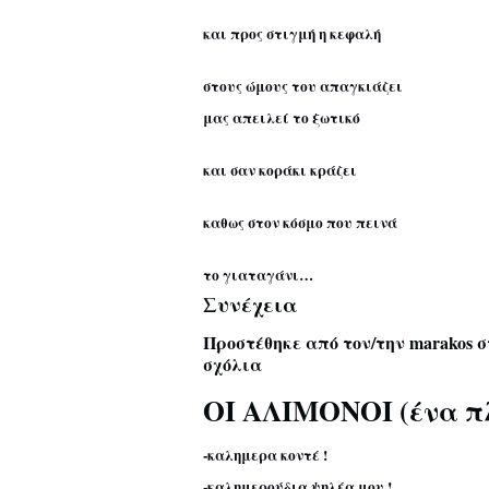
και προς στιγμή η κεφαλή
στους ώμους του απαγκιάζει
μας απειλεί το ξωτικό
και σαν κοράκι κράζει
καθως στον κόσμο που πεινά
το γιαταγάνι…
Συνέχεια
Προστέθηκε από τον/την
marakos
σ
σχόλια
ΟΙ ΑΛΙΜΟΝΟΙ (ένα π
-καλημερα κοντέ !
-καλημερούδια ψηλέα μου !