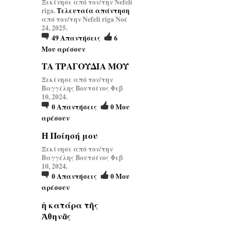
Ξεκίνησε από τον/την Nefeli
riga.
Τελευταία απάντηση
από τον/την Nefeli riga Νοέ
24, 2025.
49
Απαντήσεις
6
Μου αρέσουν
ΤΑ ΤΡΑΓΟΥΔΙΑ ΜΟΥ
Ξεκίνησε από τον/την
Βαγγέλης Βουτσίνος Φεβ
10, 2024.
0
Απαντήσεις
0
Μου
αρέσουν
Η Ποίησή μου
Ξεκίνησε από τον/την
Βαγγέλης Βουτσίνος Φεβ
10, 2024.
0
Απαντήσεις
0
Μου
αρέσουν
ἡ κατάρα τῆς
Ἀθηνᾶς