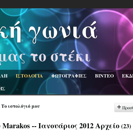
κή γωνιά
μας το στέκι
ΛΗ
ΙΣΤΟΛΟΓΙΑ
ΦΩΤΟΓΡΑΦΙΕΣ
ΒΙΝΤΕΟ
ΕΚΔ
ΗΣ
Το ιστολόγιό μου
Προσ
υ Marakos -- Ιανουάριος 2012 Αρχείο
(23)