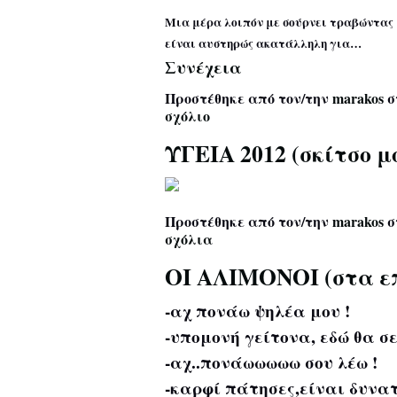
Μια μέρα λοιπόν με σούρνει τραβώντας μ
είναι αυστηρώς ακατάλληλη για…
Συνέχεια
Προστέθηκε από τον/την
marakos
σ
σχόλιο
ΥΓΕΙΑ 2012 (σκίτσο μ
Προστέθηκε από τον/την
marakos
σ
σχόλια
ΟΙ ΑΛΙΜΟΝΟΙ (στα ε
-αχ πονάω ψηλέα μου !
-υπομονή γείτονα, εδώ θα σ
-αχ..πονάωωωωω σου λέω !
-καρφί πάτησες,είναι δυνα