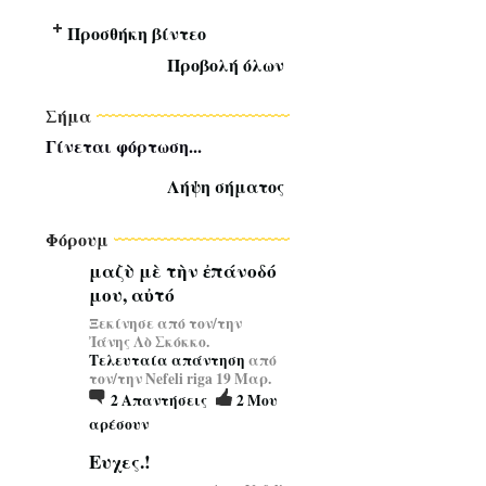
Προσθήκη βίντεο
Προβολή όλων
Σήμα
Γίνεται φόρτωση...
Λήψη σήματος
Φόρουμ
μαζὺ μὲ τὴν ἐπάνοδό
μου, αὐτό
Ξεκίνησε από τον/την
Ἰάνης Λὸ Σκόκκο.
Τελευταία απάντηση
από
τον/την Nefeli riga 19 Μαρ.
2
Απαντήσεις
2
Μου
αρέσουν
Ευχες.!