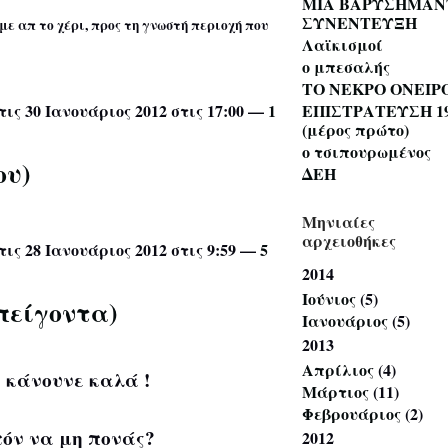
ΜΙΑ ΒΑΡΥΣΗΜΑΝ
ΣΥΝΕΝΤΕΥΞΗ
ε απ το χέρι, προς τη γνωστή περιοχή που
Λαϊκισμοί
ο μπεσαλής
ΤΟ ΝΕΚΡΟ ΟΝΕΙΡ
ΕΠΙΣΤΡΑΤΕΥΣΗ 19
τις 30 Ιανουάριος 2012 στις 17:00 —
1
(μέρος πρώτο)
ο τσιπουρωμένος
ου)
ΔΕΗ
Μηνιαίες
αρχειοθήκες
τις 28 Ιανουάριος 2012 στις 9:59 —
5
2014
Ιούνιος
(5)
πείγοντα)
Ιανουάριος
(5)
2013
Απρίλιος
(4)
ε κάνουνε καλά !
Μάρτιος
(11)
Φεβρουάριος
(2)
τόν να μη πονάς?
2012