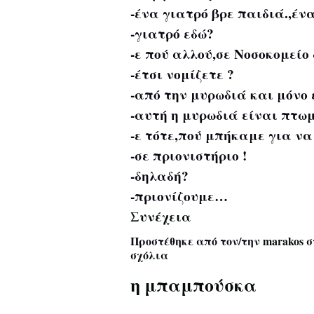
-ένα γιατρό βρε παιδιά.,ένα
-γιατρό εδώ?
-ε πού αλλού,σε Νοσοκομείο
-έτσι νομίζετε ?
-από την μυρωδιά και μόνο έ
-αυτή η μυρωδιά είναι πτωμ
-ε τότε,πού μπήκαμε για ν
-σε πριονιστήριο !
-δηλαδή?
-πριονίζουμε…
Συνέχεια
Προστέθηκε από τον/την
marakos
σ
σχόλια
η μπαμπούσκα