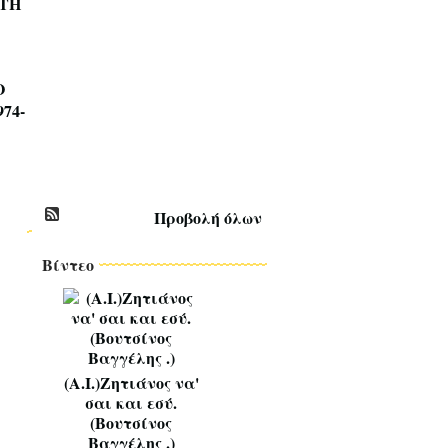
ΤΗ
Σ
Τ
Ι
Κ
Ο
Ο
74-
Ι
*
~
*
Προβολή όλων
Βίντεο
(Α.Ι.)Ζητιάνος να'
σαι και εσύ.
(Βουτσίνος
Βαγγέλης .)