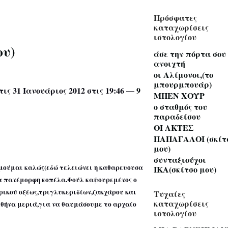
Πρόσφατες
καταχωρίσεις
ιστολογίου
ου)
άσε την πόρτα σου
ανοιχτή
οι Αλίμονοι,(το
μπουρμπουάρ)
τις 31 Ιανουάριος 2012 στις 19:46 —
9
ΜΠΕΝ ΧΟΥΡ
ο σταθμός του
παραδείσου
ΟΙ ΑΚΤΕΣ
ΠΑΠΑΓΑΛΟΙ (σκίτ
μου)
συνταξιούχοι
μούμαι καλώς(εδώ τελειώνει η καθαρευουσα
ΙΚΑ(σκίτσο μου)
ια πανέμορφη κοπέλα.Φούλ καψουρεμένος ο
ρικού οξέως,τριγλυκεριδίων,ζακχάρου και
Τυχαίες
καταχωρίσεις
θήνα μεριά,για να θαυμάσουμε το αρχαίο
ιστολογίου