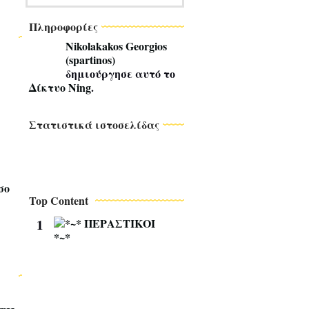
Πληροφορίες
Nikolakakos Georgios
(spartinos)
δημιούργησε αυτό το
Δίκτυο Ning
.
Στατιστικά ιστοσελίδας
σο
Top Content
1
*
~
*
Π
Ε
Ρ
Α