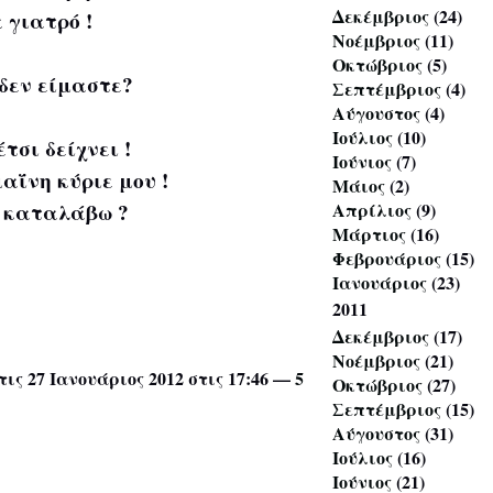
Δεκέμβριος
(24)
 γιατρό !
Νοέμβριος
(11)
Οκτώβριος
(5)
 δεν είμαστε?
Σεπτέμβριος
(4)
Αύγουστος
(4)
Ιούλιος
(10)
τσι δείχνει !
Ιούνιος
(7)
αΐνη κύριε μου !
Μάιος
(2)
α καταλάβω ?
Απρίλιος
(9)
Μάρτιος
(16)
Φεβρουάριος
(15)
Ιανουάριος
(23)
2011
Δεκέμβριος
(17)
Νοέμβριος
(21)
τις 27 Ιανουάριος 2012 στις 17:46 —
5
Οκτώβριος
(27)
Σεπτέμβριος
(15)
Αύγουστος
(31)
Ιούλιος
(16)
Ιούνιος
(21)