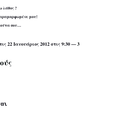
ω λάθος ?
παραμορφωμένε μου!
 κούτα σου…
τις 22 Ιανουάριος 2012 στις 9:30 —
3
κούς
,
ται