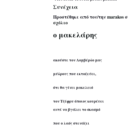
Συνέχεια
Προστέθηκε από τον/την
marakos
σ
σχόλιο
ο μακελάρης
ακούστε τον Λομβέρδο μας
μύδρους που εκτοξεύει,
ότι θα γίνει μακελειό
τον Τζέφρυ όποιος κουρέυει
αντί να βγάλει το σκασμό
που ο λαός στενάζει