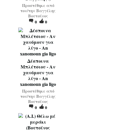
Προστέθηκε από
τον/την
Βαγγέλης
Βουτσίνος
0
0
Δέσποινα
Μπλέτσιου - Αν
χανόμουν για
λίγο - An
xanomoun gia ligo
Προστέθηκε από
τον/την
Βαγγέλης
Βουτσίνος
0
0