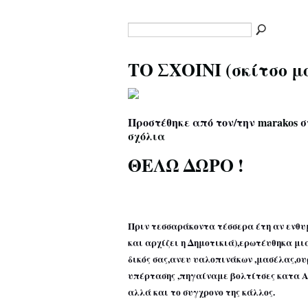
ΤΟ ΣΧΟΙΝΙ (σκίτσο μ
Προστέθηκε από τον/την
marakos
σ
σχόλια
ΘΕΛΩ ΔΩΡΟ !
Πριν τεσσαράκοντα τέσσερα έτη αν ενθυ
και αρχίζει η Δημοτικιά),ερωτέυθηκα μ
δικός σας,ανευ υαλοπινάκων ,μασέλας,ου
υπέρτασης ,πηγαίναμε βολτίτσες κατα Α
αλλά και το συγχρονο της κάλλος.