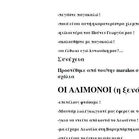
-πεγάστε παγακαλώ !
-ποιά είναι αυτή η καρατερίστρα χλεμπ
-η ιδιαιτέρα του Πούτιν Γεωργία μου !
-ακολουθήστε με παγακαλώ !
-να έλθω κι εγώ Αντωνάκη μου?…
Συνέχεια
Προστέθηκε από τον/την
marakos
σ
σχόλια
ΟΙ ΑΛΙΜΟΝΟΙ (η ξεν
-επιτέλους φτάσαμε !
-Μαντάμ λωλέγκω,γιατί μας έφερες σε τ
-γκια να ντείτε από κοντά το Λεωνίντα !
-μα είχαμε Λεωνίδα στη Βαρυμπόμπη και 
-ντέν είναι το ίντιο μινιόν μεσιέ…