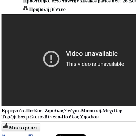
Προστέθηκε από τον/την
zissakos pavlos
στις 26 Δε
Προβολή βίντεο
Ερμηνεία-Παύλος ΖησάκοςΣτίχοι-Μουσική-Μιχάλης
ΤερζήςΕπιμέλεια-Βίντεο-Παύλος Ζησάκος
Μου αρέσει