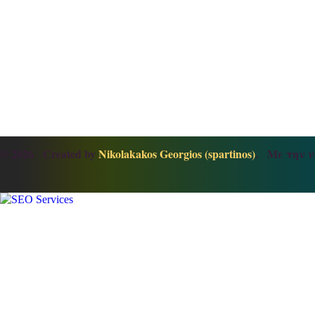
© 2026 Created by
Nikolakakos Georgios (spartinos)
. Με την υ