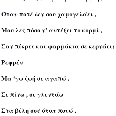
Όταν ποτέ δεν σου χαμογελάει ,
Μου λες πόσο ν’ αντέξει το κορμί ,
Σαν πίκρες και φαρμάκια σε κερνάει;
Ρεφρέν
Μα ‘γω ζωή σε αγαπώ ,
Σε πίνω , σε γλεντάω
Στα βέλη σου όταν πονώ ,