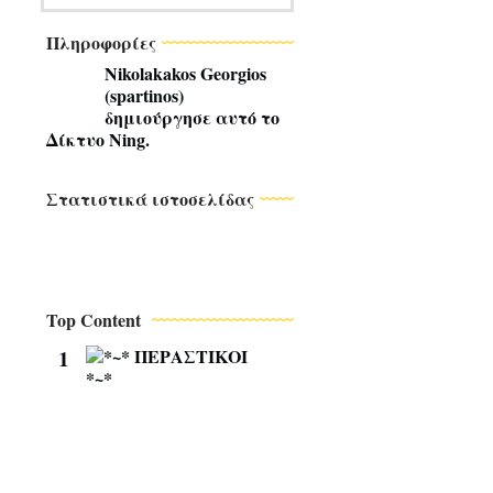
Πληροφορίες
Nikolakakos Georgios
(spartinos)
δημιούργησε αυτό το
Δίκτυο Ning
.
Στατιστικά ιστοσελίδας
Top Content
1
*
~
*
Π
Ε
Ρ
Α