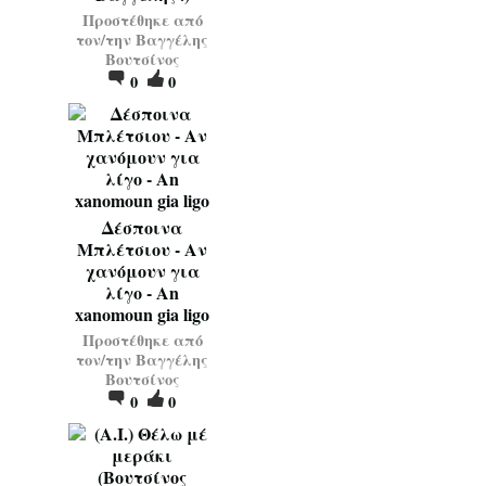
Προστέθηκε από
τον/την
Βαγγέλης
Βουτσίνος
0
0
Δέσποινα
Μπλέτσιου - Αν
χανόμουν για
λίγο - An
xanomoun gia ligo
Προστέθηκε από
τον/την
Βαγγέλης
Βουτσίνος
0
0