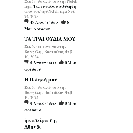
Ξεκίνησε από τον/την Nefeli
riga.
Τελευταία απάντηση
από τον/την Nefeli riga Νοέ
24, 2025.
49
Απαντήσεις
6
Μου αρέσουν
ΤΑ ΤΡΑΓΟΥΔΙΑ ΜΟΥ
Ξεκίνησε από τον/την
Βαγγέλης Βουτσίνος Φεβ
10, 2024.
0
Απαντήσεις
0
Μου
αρέσουν
Η Ποίησή μου
Ξεκίνησε από τον/την
Βαγγέλης Βουτσίνος Φεβ
10, 2024.
0
Απαντήσεις
0
Μου
αρέσουν
ἡ κατάρα τῆς
Ἀθηνᾶς