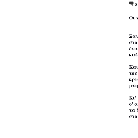
Οι 
Ξαν
στο
ένα
καί
Και
του
κρυ
μνη
Κι’
σ' 
τα 
στο