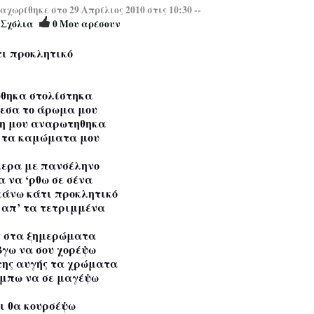
χωρίθηκε στο 29 Απρίλιος 2010 στις 10:30 --
5
Σχόλια
0
Μου αρέσουν
ι προκλητικό
θηκα στολίστηκα
εσα το άρωμα μου
η μου αναρωτηθηκα
 τα καμώματα μου
ερα με πανσέληνο
α να ‘ρθω σε σένα
κάνω κάτι προκλητικό
 απ’ τα τετριμμένα
 στα ξημερώματα
βγω να σου χορέψω
της αυγής τα χρώματα
‘μπω να σε μαγέψω
ι θα κουρσέψω