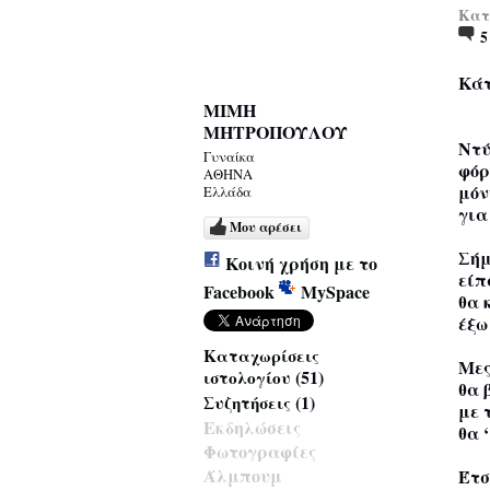
Κατα
Κάτ
ΜΙΜΗ
ΜΗΤΡΟΠΟΥΛΟΥ
Ντύ
Γυναίκα
φόρ
ΑΘΗΝΑ
μόν
Ελλάδα
για
Μου αρέσει
Σήμ
Κοινή χρήση με το
είπ
Facebook
MySpace
θα 
έξω
Καταχωρίσεις
Μες
(51)
ιστολογίου
θα 
(1)
Συζητήσεις
με 
Εκδηλώσεις
θα 
Φωτογραφίες
Άλμπουμ
Έτσ