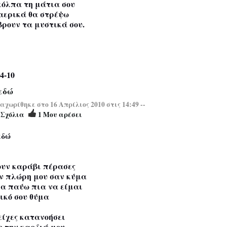
κόλπα τη μάτια σου
 αερικά θα στρέψω
βρουν τα μυστικά σου.
4-10
εδώ
χωρίθηκε στο 16 Απρίλιος 2010 στις 14:49 --
4
Σχόλια
1
Μου αρέσει
εδώ
υν καράβι πέρασες
ν πλώρη μου σαν κύμα
α παύω πια να είμαι
δικό σου θύμα
είχες κατανοήσει
ο την καρδιά μου