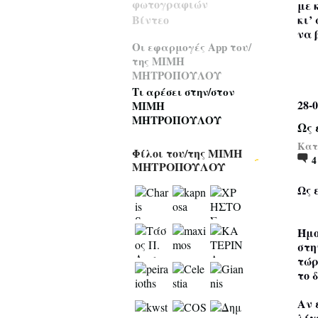
φωτογραφιών
με 
κι’
Βίντεο
να 
Οι εφαρμογές App του/
της ΜΙΜΗ
ΜΗΤΡΟΠΟΥΛΟΥ
Τι αρέσει στην/στον
28-0
ΜΙΜΗ
ΜΗΤΡΟΠΟΥΛΟΥ
Ως 
Κατα
Φίλοι του/της ΜΙΜΗ
ΜΗΤΡΟΠΟΥΛΟΥ
Ως 
Ήμο
στη
τώρ
το 
Αν 
λίγ