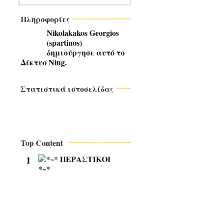
Πληροφορίες
Nikolakakos Georgios
(spartinos)
δημιούργησε αυτό το
Δίκτυο Ning
.
Στατιστικά ιστοσελίδας
Top Content
1
*
~
*
Π
Ε
Ρ
Α