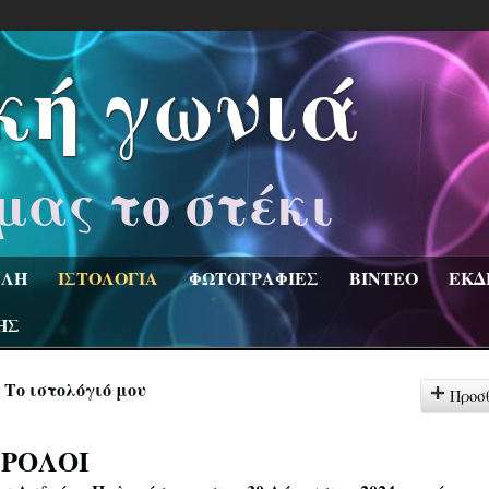
κή γωνιά
μας το στέκι
ΛΗ
ΙΣΤΟΛΟΓΙΑ
ΦΩΤΟΓΡΑΦΙΕΣ
ΒΙΝΤΕΟ
ΕΚΔ
ΗΣ
Το ιστολόγιό μου
Προσ
 ΡΟΛΟΙ