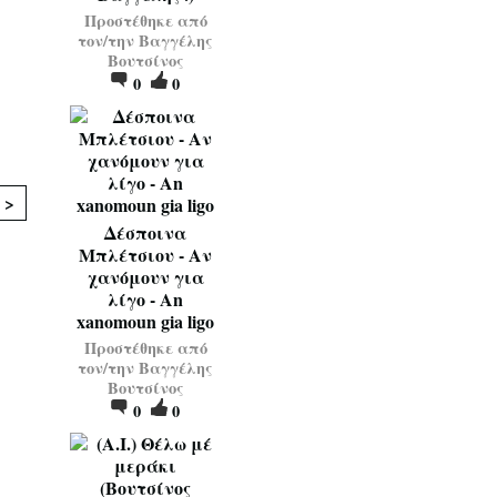
Προστέθηκε από
τον/την
Βαγγέλης
Βουτσίνος
0
0
 >
Δέσποινα
Μπλέτσιου - Αν
χανόμουν για
λίγο - An
xanomoun gia ligo
Προστέθηκε από
τον/την
Βαγγέλης
Βουτσίνος
0
0