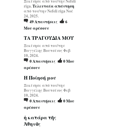
Ξεκίνησε από τον/την Nefeli
riga.
Τελευταία απάντηση
από τον/την Nefeli riga Νοέ
24, 2025.
49
Απαντήσεις
6
Μου αρέσουν
ΤΑ ΤΡΑΓΟΥΔΙΑ ΜΟΥ
Ξεκίνησε από τον/την
Βαγγέλης Βουτσίνος Φεβ
10, 2024.
0
Απαντήσεις
0
Μου
αρέσουν
Η Ποίησή μου
Ξεκίνησε από τον/την
Βαγγέλης Βουτσίνος Φεβ
10, 2024.
0
Απαντήσεις
0
Μου
αρέσουν
ἡ κατάρα τῆς
Ἀθηνᾶς