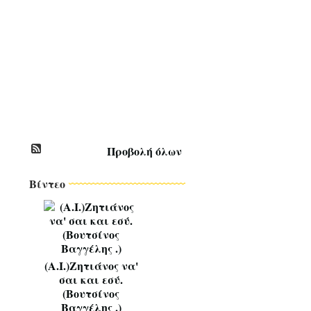
Σ
Τ
Ι
Κ
Ο
Ι
*
~
*
Προβολή όλων
Βίντεο
(Α.Ι.)Ζητιάνος να'
σαι και εσύ.
(Βουτσίνος
Βαγγέλης .)