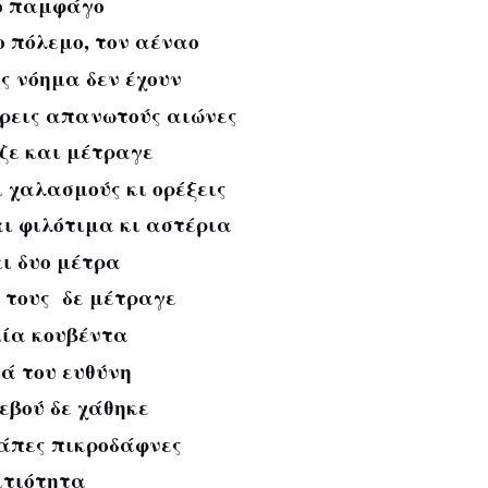
ο παμφάγο
 πόλεμο, τον αέναο
 νόημα δεν έχουν
εις απανωτούς αιώνες
ζε και μέτραγε
αλασμούς κι ορέξεις
φιλότιμα κι αστέρια
 δυο μέτρα
τους δε μέτραγε
ία κουβέντα
 του ευθύνη
ού δε χάθηκε
πες πικροδάφνες
τιότητα