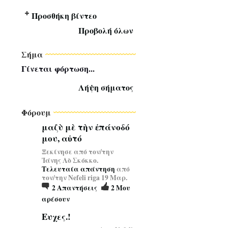
Προσθήκη βίντεο
Προβολή όλων
Σήμα
Γίνεται φόρτωση...
Λήψη σήματος
Φόρουμ
μαζὺ μὲ τὴν ἐπάνοδό
μου, αὐτό
Ξεκίνησε από τον/την
Ἰάνης Λὸ Σκόκκο.
Τελευταία απάντηση
από
τον/την Nefeli riga 19 Μαρ.
2
Απαντήσεις
2
Μου
αρέσουν
Ευχες.!