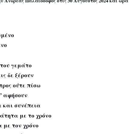
ην
Ανδρέας Παλαιόσοφος
στις 30 Αύγουστος 2024 και ώρα
μένο
νο
ε
του γεμάτο
ις δε ξέρουν
ος ούτε πίσω
 αφήσουν
και συνέπεια
ητα με το χρόνο
 με τον χρόνο