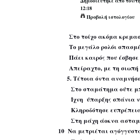
Δημοσιεύτηκε από τον/τ
12:18
Προβολή ιστολογίου
Στο τοίχο ακόμα κρεμασ
Το μεγάλο ρολόι σπασμέ
Πάει καιρός που έσβησ
Απείραχτο, με τη σιωπή 
Τέτοια όντα αναμνήσε
Στο σταμάτημα ούτε μπρ
Ίχνη ύπαρξης σπάνια ν’
Κληροδότησε ευπρέπεια 
Στη μάχη άοκνα ασταμάτ
10 Να μετριέται αγόγγυστα