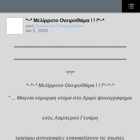
*~* Μελίρρυτο ΟνειροΘάμα ! ! !*~*
από
Stauroula Chronopoulou
Ιαν 5, 2020
************************************************************
************************************************************
*!*!*
*~*~* Μελίρρυτο ΟνειροΘάμα ! ! !*~*~*
" ... Μαγεία εύμορφη ντύμα στο δριμύ ψυxογράφημα
ενός Λαμπερού Γενάρη
τριγύρω ιxνογραφίες εναγκαλίzουν τις σιωπές