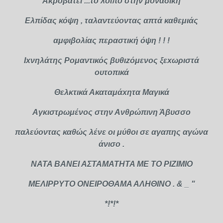
Ακροβατεί ...το λοιπό στην μοναδική
Ελπίδας κόψη , ταλαντεύοντας απτά καθεμιάς
αμφιβολίας περαστική όψη ! ! !
Ιxνηλάτης Ρομαντικός βυθιzόμενος ξεxωριστά
ουτοπικά
Θελκτικά Ακαταμάxητα Μαγικά
Αγκιστρωμένος στην Ανθρώπινη Άβυσσο
παλεύοντας καθώς λένε οι μύθοι σε αγαπης αγώνα
άνισο .
ΝΑΤΑ ΒΑΝΕΙ ΑΣΤΑΜΑΤΗΤΑ ΜΕ ΤΟ ΡΙΖΙΜΙΟ
ΜΕΛΙΡΡΥΤΟ ΟΝΕΙΡΟΘΑΜΑ ΑΛΗΘΙΝΟ . & _ "
*!*!*