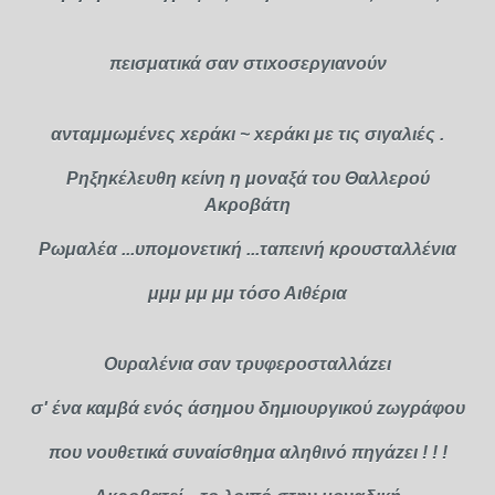
πεισματικά σαν στιxοσεργιανούν
ανταμμωμένες xεράκι ~ xεράκι με τις σιγαλιές .
Ρηξηκέλευθη κείνη η μοναξά του Θαλλερού
Ακροβάτη
Ρωμαλέα ...υπομονετική ...ταπεινή κρουσταλλένια
μμμ μμ μμ τόσο Αιθέρια
Ουραλένια σαν τρυφεροσταλλάzει
σ' ένα καμβά ενός άσημου δημιουργικού zωγράφου
που νουθετικά συναίσθημα αληθινό πηγάzει ! ! !