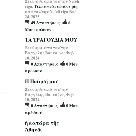
Ξεκίνησε από τον/την Nefeli
riga.
Τελευταία απάντηση
από τον/την Nefeli riga Νοέ
24, 2025.
49
Απαντήσεις
6
Μου αρέσουν
ΤΑ ΤΡΑΓΟΥΔΙΑ ΜΟΥ
Ξεκίνησε από τον/την
Βαγγέλης Βουτσίνος Φεβ
10, 2024.
0
Απαντήσεις
0
Μου
αρέσουν
Η Ποίησή μου
Ξεκίνησε από τον/την
Βαγγέλης Βουτσίνος Φεβ
10, 2024.
0
Απαντήσεις
0
Μου
αρέσουν
ἡ κατάρα τῆς
Ἀθηνᾶς