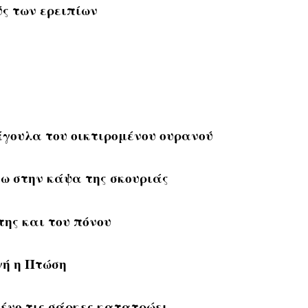
ς των ερειπίων
άγουλα του οικτιρομένου ουρανού
νω στην κάψα της σκουριάς
της και του πόνου
γή η Πτώση
ένο τις σάρκες κατατρώει