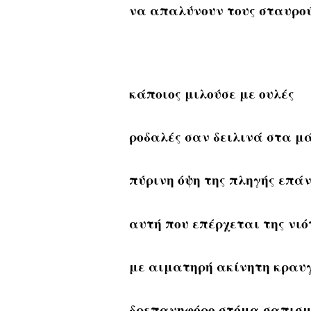
να απαλύνουν τους σταυρού
κάποιος μιλούσε με ουλές
ροδαλές σαν δειλινά στα μ
πύρινη όψη της πληγής επά
αυτή που επέρχεται της νιό
με αιματηρή ακίνητη κραυ
δρεπανηφόρο στόμα σαπισμ