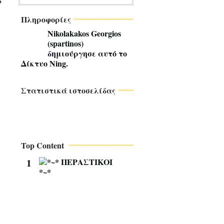
5
Πληροφορίες
Nikolakakos Georgios
(spartinos)
δημιούργησε αυτό το
Δίκτυο Ning
.
Στατιστικά ιστοσελίδας
Top Content
1
*
~
*
Π
Ε
Ρ
Α