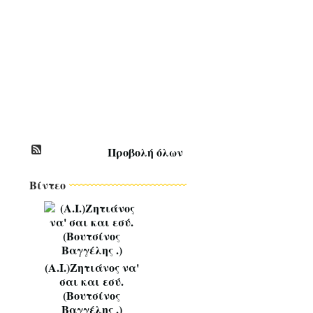
Σ
Τ
Ι
Κ
Ο
Ι
*
~
*
Προβολή όλων
Βίντεο
(Α.Ι.)Ζητιάνος να'
σαι και εσύ.
(Βουτσίνος
Βαγγέλης .)