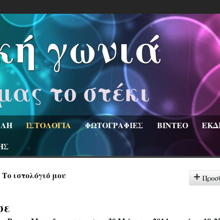
κή γωνιά
μας το στέκι
ΛΗ
ΙΣΤΟΛΟΓΙΑ
ΦΩΤΟΓΡΑΦΙΕΣ
ΒΙΝΤΕΟ
ΕΚΔ
ΗΣ
Το ιστολόγιό μου
Προσ
σε