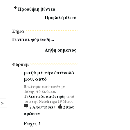
Προσθήκη βίντεο
Προβολή όλων
Σήμα
Γίνεται φόρτωση...
Λήψη σήματος
Φόρουμ
μαζὺ μὲ τὴν ἐπάνοδό
μου, αὐτό
Ξεκίνησε από τον/την
Ἰάνης Λὸ Σκόκκο.
Τελευταία απάντηση
από
τον/την Nefeli riga 19 Μαρ.
 >
2
Απαντήσεις
2
Μου
αρέσουν
Ευχες.!