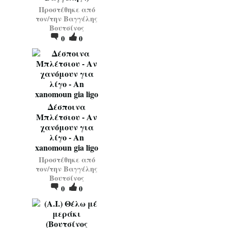
Προστέθηκε από
τον/την
Βαγγέλης
Βουτσίνος
0
0
Δέσποινα
Μπλέτσιου - Αν
χανόμουν για
λίγο - An
xanomoun gia ligo
Προστέθηκε από
τον/την
Βαγγέλης
Βουτσίνος
0
0