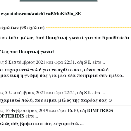
www.youtube.com/watch?v=BMuKh3to_8E
σχολίων (98 σχόλια)
να είστε μέλος του Ποιητική γωνιά για να προσθέσετε
έλος του Ποιητική γωνιά
S L
ις 5 Σεπτέμβριος 2021 και ώρα 22:31, ο/η
είπε...
ς ευχαριστώ πολύ για το σχόλιο σας, είναι πολύ
μαντική η γνώμη σας για μια νέα ποιήτρια σαν εμένα.
S L
ις 5 Σεπτέμβριος 2021 και ώρα 22:24, ο/η
είπε...
χαριστώ πολύ, που ειμαι μέλος της παρέας σας ☺️
DIMITRIOS
ις 16 Φεβρουάριος 2019 και ώρα 16:10, ο/η
OPTERIDIS
είπε...
λώς σάς βρήκα και σας ευχαριστώ. ...