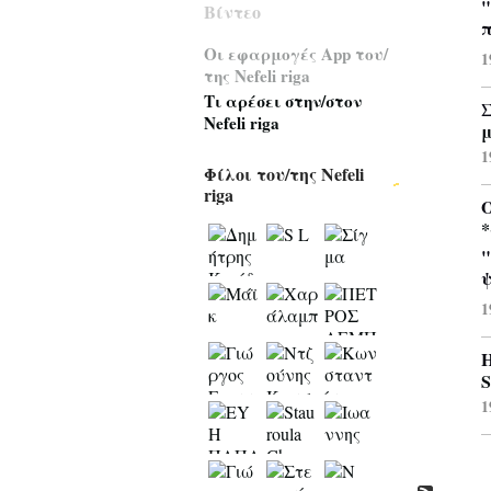
"
Βίντεο
π
Οι εφαρμογές App του/
1
της Nefeli riga
Τι αρέσει στην/στον
Σ
Nefeli riga
μ
1
Φίλοι του/της Nefeli
riga
*
"
ψ
1
Η
S
1