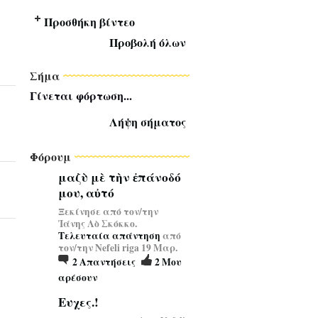
Προσθήκη βίντεο
Προβολή όλων
Σήμα
Γίνεται φόρτωση...
Λήψη σήματος
Φόρουμ
μαζὺ μὲ τὴν ἐπάνοδό
μου, αὐτό
Ξεκίνησε από τον/την
Ἰάνης Λὸ Σκόκκο.
Τελευταία απάντηση
από
τον/την Nefeli riga 19 Μαρ.
2
Απαντήσεις
2
Μου
αρέσουν
Ευχες.!