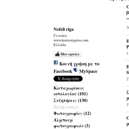
β
"
3
Nefeli riga
Γυναίκα
Η
www.kostasrigatos.com
Ελλάδα
1
Μου αρέσει
Κοινή χρήση με το
Η
Facebook
MySpace
S
2
Καταχωρίσεις
Σ
(101)
ιστολογίου
μ
(130)
Συζητήσεις
1
Εκδηλώσεις
(12)
Φωτογραφίες
Άλμπουμ
μ
(3)
φωτογραφιών