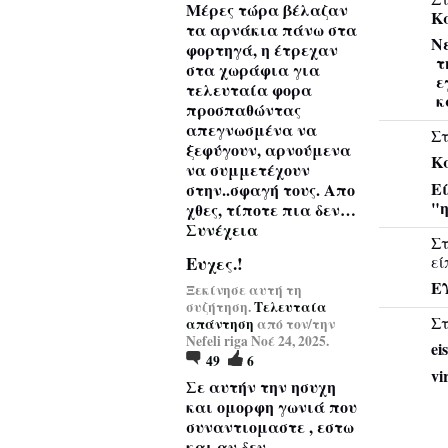
Μέρες τώρα βέλαζαν
Κ
τα αρνάκια πάνω στα
Ν
φορτηγά, η έτρεχαν
τ
στα χωράφια για
ε
τελευταία φορα
κ
προσπαθώντας
απεγνωσμένα να
Στ
ξεφύγουν, αρνούμενα
Κ
να συμμετέχουν
Εί
στην..σφαγή τους. Απο
"η
χθες, τίποτε πια δεν…
Συνέχεια
Στ
εί
Ευχες.!
Ε
Ξεκίνησε αυτή τη
συζήτηση.
Τελευταία
Στ
απάντηση
από τον/την
Nefeli riga Νοέ 24, 2025.
ei
49
6
vi
Σε αυτήν την ησυχη
και ομορφη γωνιά που
συναντιομαστε , εστω
και αν δεν