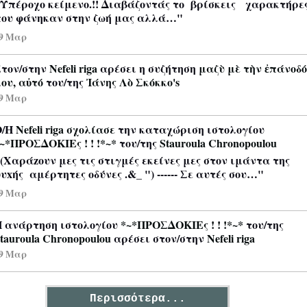
Υπέροχο κείμενο.!! Διαβάζοντάς το βρίσκεις χαρακτήρε
ου φάνηκαν στην ζωή μας αλλά…"
9 Μαρ
τον/στην
Nefeli riga
αρέσει η συζήτηση
μαζὺ μὲ τὴν ἐπάνοδό
ου, αὐτό
του/της
Ἰάνης Λὸ Σκόκκο's
9 Μαρ
Ο/Η
Nefeli riga
σχολίασε
την καταχώριση ιστολογίου
~*ΠΡΟΣΔΟΚΙΕς ! ! !*~*
του/της
Stauroula Chronopoulou
(Χαράzουν μες τις στιγμές εκείνες μες στον ιμάντα της
υxής αμέρτητες οδύνες .&_ ") ------ Σε αυτές σου…"
9 Μαρ
 ανάρτηση ιστολογίου
*~*ΠΡΟΣΔΟΚΙΕς ! ! !*~*
του/της
tauroula Chronopoulou
αρέσει στον/στην
Nefeli riga
9 Μαρ
Περισσότερα...