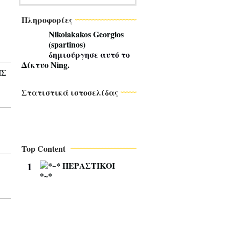
Πληροφορίες
Nikolakakos Georgios
(spartinos)
δημιούργησε αυτό το
Δίκτυο Ning
.
ΗΣ
Στατιστικά ιστοσελίδας
Top Content
1
*
~
*
Π
Ε
Ρ
Α