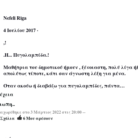
Nefeli Riga
4 Ιουλίου 2017 ·
,!
.Η... Πυγολαμπίδα.!
Μαθήτρια του δημοτικού ήμουν , ξένοιαστη, πολύ λίγα ή
απολύτως τίποτε, κάτι σαν άγνωστη λέξη για μένα.
Όταν ακούω ή διαβάζω για πυγολαμπίδες, πάντα…
έχεια
ιωπη..
χωρίθηκε στο 3 Μάρτιος 2022 στις 20:00 --
8
Σχόλια
6
Μου αρέσουν