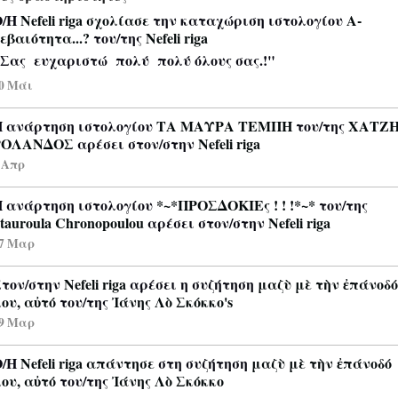
Ο/Η
Nefeli riga
σχολίασε
την καταχώριση ιστολογίου
Α-
εβαιότητα...?
του/της
Nefeli riga
Σας ευχαριστώ πολύ πολύ όλους σας.!"
0 Μάι
 ανάρτηση ιστολογίου
ΤΑ ΜΑΥΡΑ ΤΕΜΠΗ
του/της
ΧΑΤΖ
ΡΟΛΑΝΔΟΣ
αρέσει στον/στην
Nefeli riga
 Απρ
 ανάρτηση ιστολογίου
*~*ΠΡΟΣΔΟΚΙΕς ! ! !*~*
του/της
tauroula Chronopoulou
αρέσει στον/στην
Nefeli riga
7 Μαρ
τον/στην
Nefeli riga
αρέσει η συζήτηση
μαζὺ μὲ τὴν ἐπάνοδό
ου, αὐτό
του/της
Ἰάνης Λὸ Σκόκκο's
9 Μαρ
Ο/Η
Nefeli riga
απάντησε
στη συζήτηση
μαζὺ μὲ τὴν ἐπάνοδό
ου, αὐτό
του/της
Ἰάνης Λὸ Σκόκκο