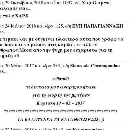
Χαράλαμπος
ις 29 Οκτώβριος 2018 και ώρα 11:57, ο/η
ιαλαμάς
είπε...
ε πολύ ΧΑΡΆ
EYH ΠΑΠΑΓΙΑΝΝΑΚΗ
ις 24 Ιούλιος 2018 και ώρα 1:25, ο/η
πε...
 τιμαει και με συγκινει ιδιαιτερα αυτα που γραφω να
εσουν και να μιλουν στις καρδιες κι αλλων
νθρωπων.Μεσα απο την ψυχη μου ευχαριστω για τη
ηριξη <3
Stauroula Chronopoulou
ις 30 Μάιος 2017 και ώρα 0:01, ο/η
πε...
eclipsi00
τελευταια μου αναρτηση ήτανε
για τη γιορτή της μητέρας
Κυριακή 14 ~ 05 ~ 2017
*************************************************
ΤΑ ΚΑΛΛΥΤΕΡΑ ΤΑ ΚΑΤΑΘΕΤΩ ΕΔΩ ; ))
Κωνσταντίνος
ις 22 Μάιος 2016 και ώρα 21:43, ο/η