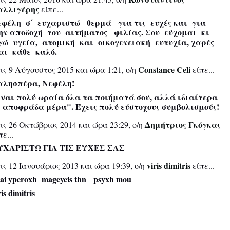
αλλιγέρης
είπε...
εφέλη σ΄ ευχαριστώ θερμά για τις ευχές και για
ην αποδοχή του αιτήματος φιλίας. Σου εύχομαι κι
γώ υγεία, ατομική και οικογενειακή ευτυχία, χαρές
αι κάθε καλό.
Constance Celi
ις 9 Αύγουστος 2015 και ώρα 1:21, ο/η
είπε...
αλησπέρα, Νεφέλη!
ναι πολύ ωραία όλα τα ποιήματά σου, αλλά ιδιαίτερα
 αποφράδα μέρα". Έχεις πολύ εύστοχους συμβολισμούς!
Δημήτριος Γκόγκας
ις 26 Οκτώβριος 2014 και ώρα 23:29, ο/η
πε...
ΥΧΑΡΙΣΤΩ ΓΙΑ ΤΙΣ ΕΥΧΕΣ ΣΑΣ
viris dimitris
ις 12 Ιανουάριος 2013 και ώρα 19:39, ο/η
είπε...
sai yperoxh mageyeis thn psyxh mou
ris dimitris