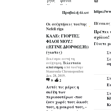
https://
Προβολή όλων
Πίνακας 
Οι συζητήσεις του/της
Nefeli riga
Πρέπει 
ΚΑΛΕς ΓΙΟΡΤΕΣ
σχόλια!
ΦΙΛΟΙ ΜΟΥ.!
Γίνετε μ
((ΕΓΙΝΕ ΔΙΟΡΘΩΣΗ))
(γιοτες)
Στ
Σα
Ξεκίνησε αυτή τη
συζήτηση.
Τελευταία
ση
απάντηση
από τον/την
Stauroula Chronopoulou
Δεκ 28, 2019.
Στ
9
2
Ευ
Αυτές τις μέρες η
σκέψη των
Στ
περισσοτέρων -που
K
ζουν χωρίς τους δικούς
Κα
τους, η μακριά τους, -