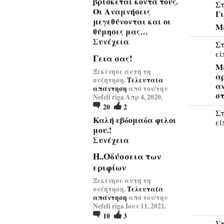
βρίσκεται κοντά τους.
Στ
Οι Αναμνήσεις
Γ
μεγεθύνονται και οι
Μ
θύμησες μας…
Συνέχεια
Στ
εί
Γεια σας!
Με
Ξεκίνησε αυτή τη
αρ
συζήτηση.
Τελευταία
α
απάντηση
από τον/την
στ
Nefeli riga Απρ 4, 2020.
20
2
Στ
Καλή εβδομαδα φιλοι
εί
μου.!
Συνέχεια
Η..Οδύσσεια των
εριφίων
Ξεκίνησε αυτή τη
συζήτηση.
Τελευταία
απάντηση
από τον/την
Nefeli riga Ιουν 11, 2021.
10
3
Στ