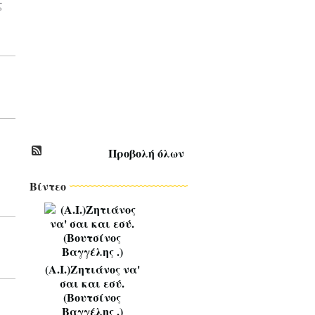
ς
Σ
Τ
Ι
Κ
Ο
Ι
*
~
*
Προβολή όλων
Βίντεο
(Α.Ι.)Ζητιάνος να'
σαι και εσύ.
(Βουτσίνος
Βαγγέλης .)