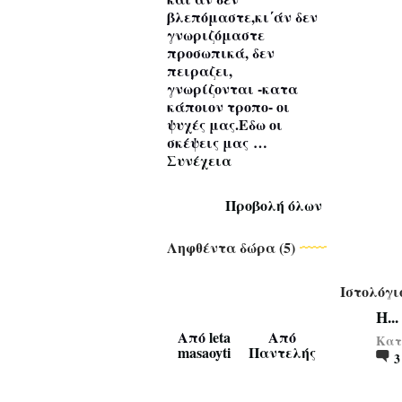
βλεπόμαστε,κι΄άν δεν
γνωριζόμαστε
προσωπικά, δεν
πειραζει,
γνωρίζονται -κατα
κάποιον τροπο- οι
ψυχές μας.Εδω οι
σκέψεις μας …
Συνέχεια
Προβολή όλων
Ληφθέντα δώρα (5)
Ιστολόγιο
Η..
Από
leta
Από
Κατα
masaoyti
Παντελής