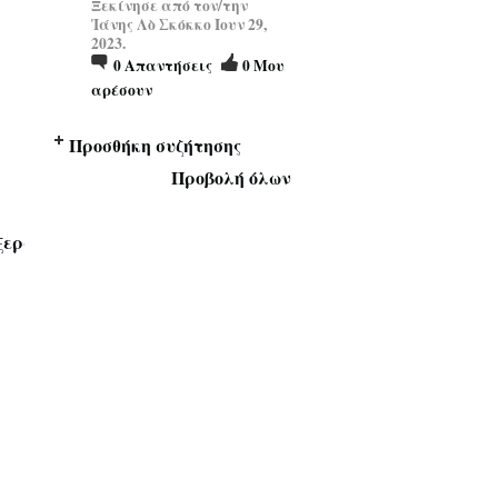
Ξεκίνησε από τον/την
Ἰάνης Λὸ Σκόκκο Ιουν 29,
2023.
0
Απαντήσεις
0
Μου
αρέσουν
Προσθήκη συζήτησης
Προβολή όλων
ξερα απο την ζωή και οσο για βάσανα