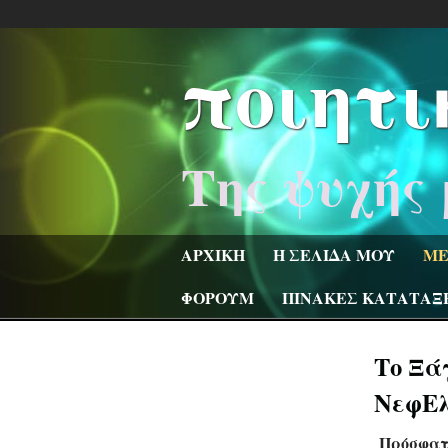
ποιητι
Της ψυχής 
ΑΡΧΙΚΗ
Η ΣΕΛΙΔΑ ΜΟΥ
ΜΕ
ΦΟΡΟΥΜ
ΠΙΝΑΚΕΣ ΚΑΤΑΤΑΞ
Το Ξάγ
ΝεφΕλ
Πρόσφατ