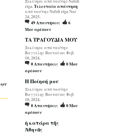
Ξεκίνησε από τον/την Nefeli
riga.
Τελευταία απάντηση
από τον/την Nefeli riga Νοέ
24, 2025.
49
Απαντήσεις
6
Μου αρέσουν
ΤΑ ΤΡΑΓΟΥΔΙΑ ΜΟΥ
Ξεκίνησε από τον/την
Βαγγέλης Βουτσίνος Φεβ
10, 2024.
0
Απαντήσεις
0
Μου
αρέσουν
Η Ποίησή μου
ίων
Ξεκίνησε από τον/την
Βαγγέλης Βουτσίνος Φεβ
10, 2024.
0
Απαντήσεις
0
Μου
αρέσουν
ἡ κατάρα τῆς
Ἀθηνᾶς