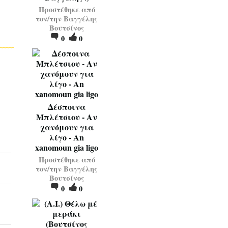
Προστέθηκε από
τον/την
Βαγγέλης
Βουτσίνος
0
0
Δέσποινα
Μπλέτσιου - Αν
χανόμουν για
λίγο - An
xanomoun gia ligo
Προστέθηκε από
τον/την
Βαγγέλης
Βουτσίνος
0
0