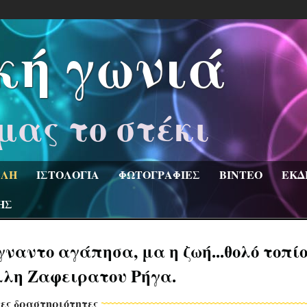
κή γωνιά
μας το στέκι
ΛΗ
ΙΣΤΟΛΟΓΙΑ
ΦΩΤΟΓΡΑΦΙΕΣ
ΒΙΝΤΕΟ
ΕΚΔ
ΗΣ
ναντο αγάπησα, μα η ζωή...θολό τοπίο
λη Ζαφειρατου Ρήγα.
ες δραστηριότητες