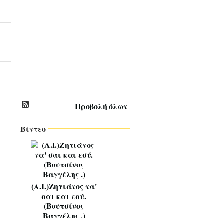
Σ
Τ
Ι
Κ
Ο
Ι
*
~
*
Προβολή όλων
Βίντεο
(Α.Ι.)Ζητιάνος να'
σαι και εσύ.
(Βουτσίνος
Βαγγέλης .)