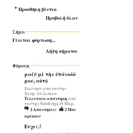
Προσθήκη βίντεο
Προβολή όλων
Σήμα
Γίνεται φόρτωση...
Λήψη σήματος
Φόρουμ
μαζὺ μὲ τὴν ἐπάνοδό
μου, αὐτό
Ξεκίνησε από τον/την
Ἰάνης Λὸ Σκόκκο.
Τελευταία απάντηση
από
τον/την Nefeli riga 19 Μαρ.
2
Απαντήσεις
2
Μου
αρέσουν
Ευχες.!