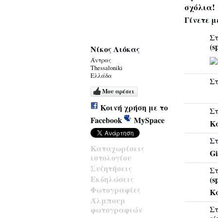
σχόλια!
Γίνετε μ
Στ
(s
Νίκος Λιόκας
Άντρας
Thessaloniki
Ελλάδα
Στ
Μου αρέσει
Κοινή χρήση με το
Στ
Facebook
MySpace
Κα
Στ
Καταχωρίσεις
Gi
ιστολογίου
Συζητήσεις
Στ
Εκδηλώσεις
(s
Φωτογραφίες
Κ
Άλμπουμ
φωτογραφιών
Στ