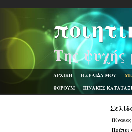
ποιητι
Της ψυχής 
ΑΡΧΙΚΗ
Η ΣΕΛΙΔΑ ΜΟΥ
ΜΕ
ΦΟΡΟΥΜ
ΠΙΝΑΚΕΣ ΚΑΤΑΤΑΞ
Σελίδ
Πίνακας 
Πρέπει 