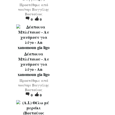
Προστέθηκε από
τον/την
Βαγγέλης
Βουτσίνος
0
0
Δέσποινα
Μπλέτσιου - Αν
χανόμουν για
λίγο - An
xanomoun gia ligo
Προστέθηκε από
τον/την
Βαγγέλης
Βουτσίνος
0
0