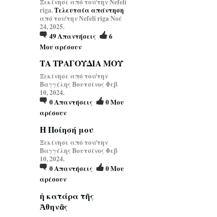
Ξεκίνησε από τον/την Nefeli
riga.
Τελευταία απάντηση
από τον/την Nefeli riga Νοέ
24, 2025.
49
Απαντήσεις
6
Μου αρέσουν
ΤΑ ΤΡΑΓΟΥΔΙΑ ΜΟΥ
Ξεκίνησε από τον/την
Βαγγέλης Βουτσίνος Φεβ
10, 2024.
0
Απαντήσεις
0
Μου
αρέσουν
Η Ποίησή μου
Ξεκίνησε από τον/την
Βαγγέλης Βουτσίνος Φεβ
10, 2024.
0
Απαντήσεις
0
Μου
αρέσουν
ἡ κατάρα τῆς
Ἀθηνᾶς