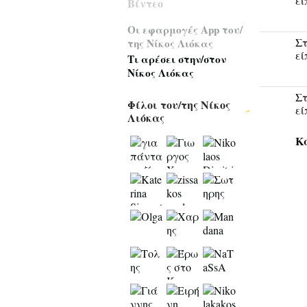
εί
Βίντεο
Οι εφαρμογές App του/
Στ
της Νίκος Λιόκας
εί
Τι αρέσει στην/στον
Νίκος Λιόκας
Στ
Φίλοι του/της Νίκος
εί
Λιόκας
Κ