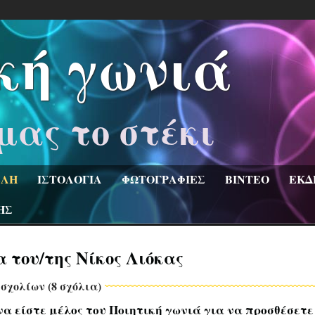
κή γωνιά
μας το στέκι
ΛΗ
ΙΣΤΟΛΟΓΙΑ
ΦΩΤΟΓΡΑΦΙΕΣ
ΒΙΝΤΕΟ
ΕΚΔ
ΗΣ
α του/της Νίκος Λιόκας
σχολίων (8 σχόλια)
να είστε μέλος του Ποιητική γωνιά για να προσθέσετε