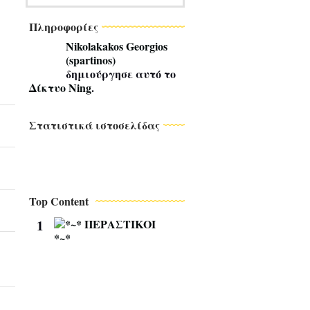
Πληροφορίες
Nikolakakos Georgios
(spartinos)
δημιούργησε αυτό το
Δίκτυο Ning
.
Στατιστικά ιστοσελίδας
Top Content
1
*
~
*
Π
Ε
Ρ
Α