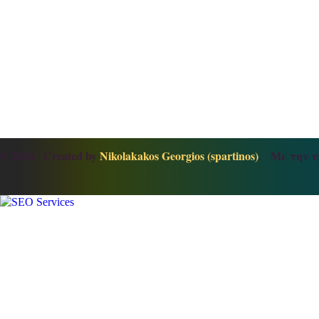
© 2026 Created by
Nikolakakos Georgios (spartinos)
. Με την υ