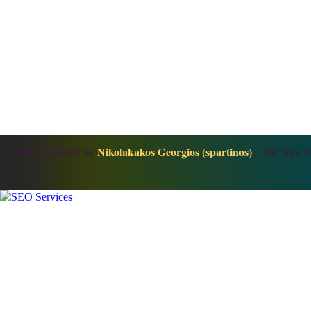
© 2026 Created by
Nikolakakos Georgios (spartinos)
. Με την υ