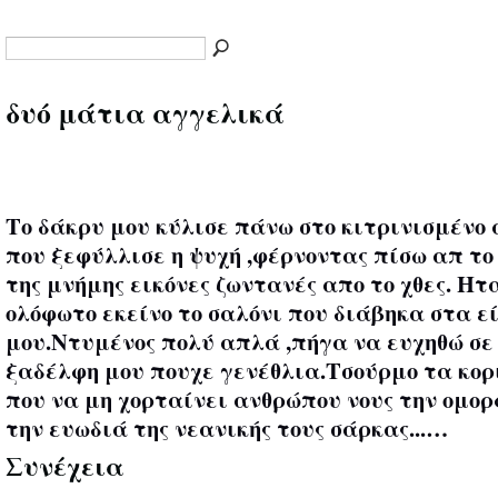
δυό μάτια αγγελικά
Το δάκρυ μου κύλισε πάνω στο κιτρινισμένο
που ξεφύλλισε η ψυχή ,φέρνοντας πίσω απ το
της μνήμης εικόνες ζωντανές απο το χθες. Ητ
ολόφωτο εκείνο το σαλόνι που διάβηκα στα ε
μου.Ντυμένος πολύ απλά ,πήγα να ευχηθώ σε
ξαδέλφη μου πουχε γενέθλια.Τσούρμο τα κο
που να μη χορταίνει ανθρώπου νους την ομο
την ευωδιά της νεανικής τους σάρκας...…
Συνέχεια