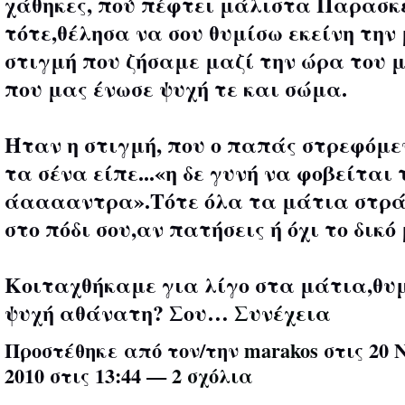
χάθηκες, πού πέφτει μάλιστα Παρασκ
τότε,θέλησα να σου θυμίσω εκείνη την
στιγμή που ζήσαμε μαζί την ώρα του 
που μας ένωσε ψυχή τε και σώμα.
Ήταν η στιγμή, που ο παπάς στρεφόμε
τα σένα είπε...«η δε γυνή να φοβείται 
άααααντρα».Τότε όλα τα μάτια στρ
στο πόδι σου,αν πατήσεις ή όχι το δικό 
Κοιταχθήκαμε για λίγο στα μάτια,θυ
ψυχή αθάνατη? Σου…
Συνέχεια
Προστέθηκε από τον/την
marakos
στις 20 
2010 στις 13:44 —
2 σχόλια